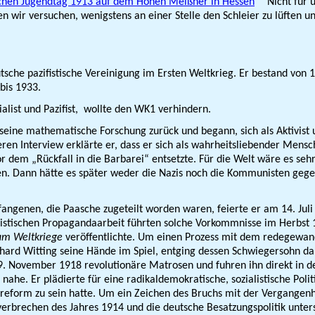
schen Jugendtag 1913 auf dem Hohen Meißner in Hessen
"Nicht für ü
en wir versuchen, wenigstens an einer Stelle den Schleier zu lüften u
tsche pazifistische Vereinigung im Ersten Weltkrieg. Er bestand von
bis 1933.
alist und Pazifist, wollte den WK1 verhindern.
seine mathematische Forschung zurück und begann, sich als Aktivist 
eren Interview erklärte er, dass er sich als wahrheitsliebender Men
vor dem „Rückfall in die Barbarei“ entsetzte. Für die Welt wäre es s
en. Dann hätte es später weder die Nazis noch die Kommunisten gege
angenen, die Paasche zugeteilt worden waren, feierte er am 14. Juli 
taristischen Propagandaarbeit führten solche Vorkommnisse im Herbs
am Weltkriege
veröffentlichte. Um einen Prozess mit dem redegewandt
ichard Witting seine Hände im Spiel, entging dessen Schwiegersohn
. November 1918 revolutionäre Matrosen und fuhren ihn direkt in den
he. Er plädierte für eine radikaldemokratische, sozialistische Polit
orm zu sein hatte. Um ein Zeichen des Bruchs mit der Vergangenheit
sverbrechen des Jahres 1914 und die deutsche Besatzungspolitik unt