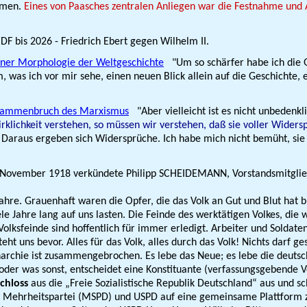
hmen.
Eines von Paasches zentralen Anliegen war die Festnahme und A
F bis 2026 - Friedrich Ebert gegen Wilhelm II.
iner Morphologie der Weltgeschichte
"Um so schärfer habe ich die Gr
, was ich vor mir sehe, einen neuen Blick allein auf die Geschichte, e
Zusammenbruch des Marxismus
"Aber vielleicht ist es nicht unbedenkli
rklichkeit verstehen, so müssen wir verstehen, daß sie voller Widersp
 Daraus ergeben sich Widersprüche. Ich habe mich nicht bemüht, sie
ovember 1918 verkündete Philipp
SCHEIDEMANN
, Vorstandsmitgli
e. Grauenhaft waren die Opfer, die das Volk an Gut und Blut hat br
ele Jahre lang auf uns lasten. Die Feinde des werktätigen Volkes, d
 Volksfeinde sind hoffentlich für immer erledigt. Arbeiter und Soldat
ht uns bevor. Alles für das Volk, alles durch das Volk! Nichts darf 
narchie ist zusammengebrochen. Es lebe das Neue; es lebe die deuts
 oder was sonst, entscheidet eine Konstituante (verfassungsgebende 
chloss
aus die „Freie Sozialistische Republik Deutschland“ aus und s
che Mehrheitspartei (MSPD) und USPD auf eine gemeinsame Plattform 