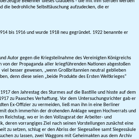
berzeugte Bekenner dieses Glaubens - die mit ihm sterben werden
nd die bedrohliche Selbst­täuschung aufzudecken, die er
 1914 bis 1916 und wurde 1918 neu gegründet. 1922 benannte er
und Autor gegen die Kriegsteilnahme des Vereinigten Königreichs
sch von der Propaganda aller kriegführenden Nationen abgestoßen
ehr viel besser gewesen, „wenn Großbritannien neutral geblieben
ben, denn diese seien „beide Produkte des Ersten Weltkrieges“
1917 den Jahrestag des Sturmes auf die Bastille und hisste auf dem
t 1917 zu Paasches Verhaftung. Vor dem Untersuchungsrichter gab er
en Ex-Offizier zu vermeiden, ließ man ihn in eine Berliner
 damit doch immerhin der drohenden Anklage wegen Hochverrats und
 Reichstag, wo er in den Vollzugsrat der Arbeiter- und
ik, deren vorrangiges Ziel nach seinen Vorstellungen zunächst eine
 zu setzen, schlug er den Abriss der Siegesallee samt Siegessäule
ersuchen zu lassen, zwei Waggons mit Geheimakten aus dem Archiv