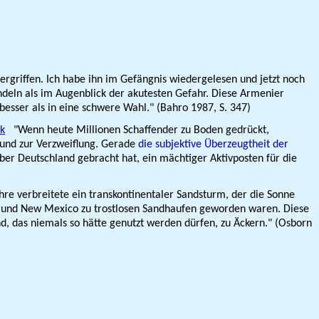
griffen. Ich habe ihn im Gefängnis wieder­gelesen und jetzt noch
andeln als im Augenblick der akutesten Gefahr. Diese Armenier
 besser als in eine schwere Wahl." (Bahro 1987, S. 347)
ik
"Wenn heute Millionen Schaffender zu Boden gedrückt,
Grund zur Verzweiflung. Gerade
die subjektive Überzeugtheit der
 über Deutschland gebracht hat, ein mächtiger Aktivposten für die
hre verbreitete ein transkontinentaler Sandsturm, der die Sonne
ado und New Mexico zu trostlosen Sandhaufen geworden waren. Diese
, das niemals so hätte genutzt werden dürfen, zu Äckern." (Osborn