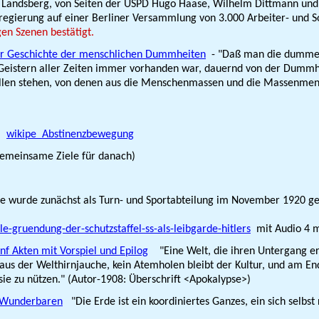
o Landsberg, von Seiten der USPD Hugo Haase, Wilhelm Dittmann und
gierung auf einer Berliner Versammlung von 3.000 Arbeiter- und So
en Szenen bestätigt.
der Geschichte der menschlichen Dummheiten
- "Daß man die dummen 
en Geistern aller Zeiten immer vorhanden war, dauernd von der Dum
Stellen stehen, von denen aus die Menschenmassen und die Massenme
3)
wikipe Abstinenzbewegung
 gemeinsame Ziele für danach)
e wurde zunächst als Turn- und Sportabteilung im November 1920 g
lle-gruendung-der-schutzstaffel-ss-als-leibgarde-hitlers
mit Audio 4 
nf Akten mit Vorspiel und Epilog
"Eine Welt, die ihren Untergang er
e aus der Welthirnjauche, kein Atemholen bleibt der Kultur, und am E
, sie zu nützen." (Autor-1908: Überschrift <Apokalypse>)
m Wunderbaren
"Die Erde ist ein koordiniertes Ganzes, ein sich selbs