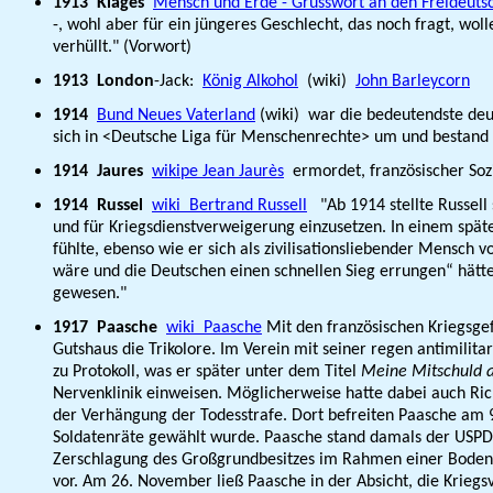
1913
Klages
Mensch und Erde - Grusswort an den Freideut
-, wohl aber für ein jüngeres Geschlecht, das noch fragt, woll
verhüllt." (Vorwort)
1913
London
-Jack:
König Alkohol
(wiki)
John Barleycorn
1914
Bund Neues Vaterland
(wiki) war die bedeutendste deu
sich in <Deutsche Liga für Menschenrechte> um und bestand 
1914 Jaures
wikipe Jean Jaurès
ermordet, französischer Sozi
1914
Russel
wiki Bertrand Russell
"Ab 1914 stellte Russell 
und für Kriegsdienstverweigerung einzusetzen. In einem spät
fühlte, ebenso wie er sich als zivilisationsliebender Mensch 
wäre und die Deutschen einen schnellen Sieg errungen“ hätt
gewesen."
1917
Paasche
wiki Paasche
Mit den französischen Kriegsgef
Gutshaus die Trikolore. Im Verein mit seiner regen antimili
zu Protokoll, was er später unter dem Titel
Meine Mitschuld 
Nervenklinik einweisen. Möglicherweise hatte dabei auch R
der Verhängung der Todesstrafe. Dort befreiten Paasche am 9
Soldatenräte gewählt wurde. Paasche stand damals der USPD na
Zerschlagung des Großgrundbesitzes im Rahmen einer Bodenref
vor. Am 26. November ließ Paasche in der Absicht, die Krieg