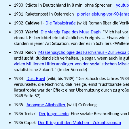
1930 Städte in Deutschland in 8 min, ohne Sprecher,
youtu
1931 Raketenpost in Österreich
pionierleistung-vor-90-jahr
1932
Caldwell
-
Die Tabakstraße
(wiki) Roman über die Verli
1933
Werfel
Die vierzig Tage des Musa Dagh
"Mich hat vor 
einmal. Er berichtet ein tatsächliches Ereignis. ... Etwas w
standen in jener Art Situation, von der es in Schillers <Wall
1933
Reich
Massenpsychologie des Faschismus - Zur Sexualök
enttäuscht, duldend sich verhalten, ja sogar, wenn auch in 
vielen Millionen Hitleranhänger von der sozialistischen Missi
sozialistische Zukunft." (in der Vorrede)
1934
Dust Bowl
(wiki, bis 1939) "Der Schock des Jahres 193
verdunkelte, die Nachricht, daß riesige, einst fruchtbarste
Katastrophe war der Effekt einer Übernutzung durch zu groß
1948 Seite 52)
1935
Anonyme Alkoholiker
(wiki) Gründung
1936 Trotzki
Der junge Lenin
Eine soziale Beschreibung von 
1936 Capek
Der Krieg mit den Molchen - Zukunftsroman