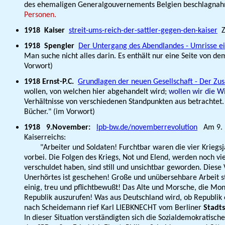
des ehemaligen Generalgouvernements Belgien beschlagna
Personen.
1918
Kaiser
streit-ums-reich-der-sattler-gegen-den-kaiser
ZD
1918
Spengler
Der Untergang des Abendlandes - Umrisse e
Man suche nicht alles darin. Es enthält nur eine Seite von dem
Vorwort)
1918 Ernst-P.C.
Grundlagen der neuen Gesellschaft - Der 
wollen, von welchen hier abgehandelt wird;
wollen wir die Wi
Verhältnisse von verschiedenen Standpunkten aus betrachtet.
Bücher." (im Vorwort)
1918 9.November:
lpb-bw.de/novemberrevolution
Am 9. N
Kaiserreichs:
"Arbeiter und Soldaten! Furchtbar waren die vier Kriegsjahr
vorbei. Die Folgen des Kriegs, Not und Elend, werden noch vi
verschuldet haben, sind still und unsichtbar geworden. Diese
Unerhörtes ist geschehen! Große und unübersehbare Arbeit ste
einig, treu und pflichtbewußt! Das Alte und Morsche, die Mo
Republik auszurufen! Was aus Deutschland wird, ob Republik
nach Scheidemann rief Karl
LIEBKNECHT
vom Berliner
Stadts
In dieser Situation verständigten sich die Sozialdemokratis