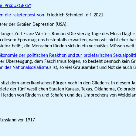
be PrxpUZGRkSY
en-die-raketenpost-von-
Friedrich Schmiedl dlf 2021
erer der Großen Depression (USA).
langer Zeit Franz Werfels Roman <Die vierzig Tage des Musa Dagh> er
ie in diesem Epos mag uns bestenfalls erwarten, wenn wir nicht eher h
enstein> heißt, die Menschen fänden sich in ein verhaßtes Müssen weit
onomie der politischen Reaktion und zur proletarischen Sexualpolit
guter Über­zeugung, dem Faschismus folgen, so besteht dennoch kein 
on des Nationalsozialismu
s ist, so viel Grausamkeit und Not sie auch
4 sitzt dem amerikanischen Bürger noch in den Gliedern. In diesem Ja
 Gebiete der fünf westlichen Staaten Kansas, Texas, Oklahoma, Color
e Herden von Rindern und Schafen und des Umbrechens von Weideland
Russland vor 1917