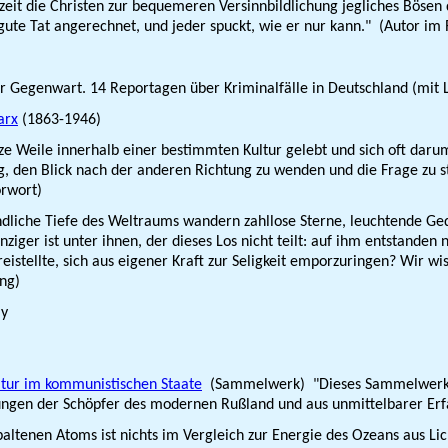
eit die Christen zur bequemeren Versinnbildlichung jegliches Bösen d
gute Tat angerechnet, und jeder spuckt, wie er nur kann." (Autor im
r Gegenwart. 14 Reportagen über Kriminalfälle in Deutschland (mit
arx
(1863-1946)
Weile innerhalb einer bestimmten Kultur gelebt und sich oft darum
 den Blick nach der anderen Richtung zu wenden und die Frage zu ste
rwort)
liche Tiefe des Weltraums wandern zahllose Sterne, leuchtende Gedan
n einziger ist unter ihnen, der dieses Los nicht teilt: auf ihm entsta
eistellte, sich aus eigener Kraft zur Seligkeit emporzuringen? Wir wi
ng)
ay
ultur im kommunistischen Staate
(Sammelwerk) "Dieses Sammelwerk ist 
rungen der Schöpfer des modernen Rußland und aus unmittelbarer Er
altenen Atoms ist nichts im Vergleich zur Energie des Ozeans aus Lic