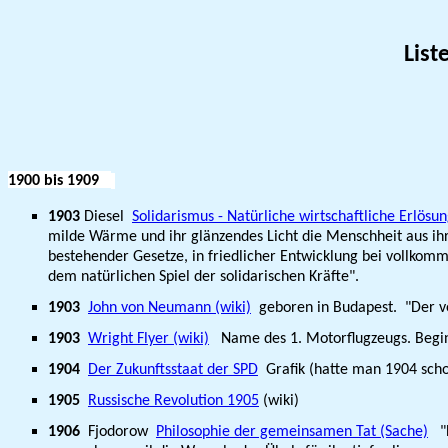
List
1900
bis 1909
1903
Diesel
Solidarismus - Natürliche wirtschaftliche Erlös
milde Wärme und ihr glänzendes Licht die Menschheit aus ihr
bestehender Gesetze, in friedlicher Entwicklung bei vollkomm
dem natürlichen Spiel der solidarischen Kräfte".
1903
John von Neumann (wiki)
geboren in Budapest. "Der ver
1903
Wright Flyer (wiki)
Name des 1. Motorflugzeugs. Beginn 
1904
Der Zukunftsstaat der SPD
Grafik (hatte man 1904 scho
1905
Russische Revolution 1905
(wiki)
1906
Fjodorow
Philosophie der gemeinsamen Tat (Sache)
"F