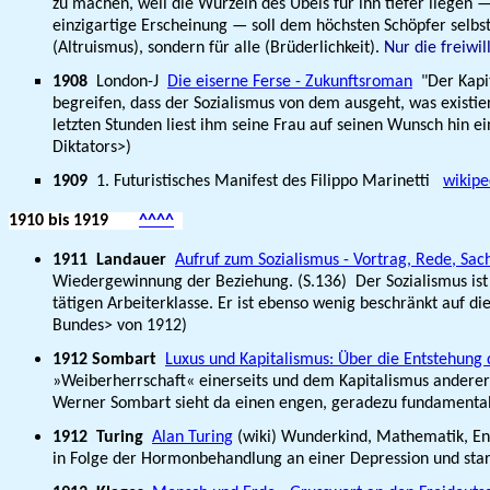
zu machen, weil die Wurzeln des Übels für ihn tiefer liege
einzigartige Erscheinung — soll dem höchsten Schöpfer selbst
(Altruismus), sondern für alle (Brüderlichkeit).
Nur die freiwi
1908
London-J
Die eiserne Ferse - Zukunftsroman
"Der Kapit
begreifen, dass der Sozialismus von dem ausgeht, was existier
letzten Stunden liest ihm seine Frau auf seinen Wunsch hin 
Diktators>)
1909
1. Futuristisches Manifest des Filippo Marinetti
wikipe
1910
bis 1919
^^^^
1911
Landauer
Aufruf zum Sozialismus - Vortrag, Rede, Sa
Wiedergewinnung der Beziehung. (S.136) Der Sozialismus ist 
tätigen Arbeiterklasse. Er ist ebenso wenig beschränkt auf di
Bundes> von 1912)
1912
Sombart
Luxus und Kapitalismus: Über die Entstehun
»Weiberherrschaft« einerseits und dem Kapitalismus anderersei
Werner Sombart sieht da einen engen, geradezu fundament
1912
Turing
Alan Turing
(wiki) Wunderkind, Mathematik, Eni
in Folge der Hormonbehandlung an einer Depression und starb