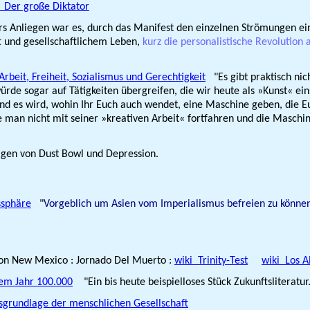
 Der große Diktator
Anliegen war es, durch das Manifest den einzelnen Strömungen ein
t und gesellschaftlichem Leben,
kurz die personalistische Revolutio
Arbeit, Freiheit, Sozialismus und Gerechtigkeit
"Es gibt praktisch nic
 sogar auf Tätigkeiten übergreifen, die wir heute als »Kunst« einstu
nd es wird, wohin Ihr Euch auch wendet, eine Maschine geben, die Euc
e man nicht mit seiner »kreativen Arbeit« fortfahren und die Maschin
lgen von Dust Bowl und Depression.
ssphäre
"
Vorgeblich um Asien vom Imperialismus befreien zu könne
von New Mexico : Jornado Del Muerto :
wiki Trinity-Test
wiki Los 
em Jahr 100.000
"Ein bis heute beispielloses Stück Zukunftsliteratur
­grundlage der menschlichen Gesellschaft