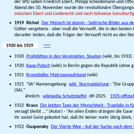
der SPD saßen Friedrich Ebert, Philipp Scheidemann und Ott
Abend des 10. November wurde die revolutionäre Übergangsre
zwischen Ebert und Liebknecht und nach teilweise tumultartig
1919
Richet
Der Mensch ist dumm - Satirische Bilder aus 
Götter vergebens - aber muß die Vernunft, die in den best
darunter leiden, daß die Träger der Vernunft nicht an den 
1920
bis 1929
^^^^
1920
Prohibition in den Vereinigten_Staaten
(wiki, bis 193
1920
Kapp-Putsch
(wiki) in Berlin gegen die Republik (ohne
1921
Kronstädter Matrosenaufstand
(wiki)
1921 "SA"-Namensgebung
wiki Sturmabteilung
: "Die Grupp
(SA)."
ähnlich:
wikipedia Schutzstaffel
dlf-2025:
1925-offizie
1922
Kraus
Die letzten Tage der Menschheit - Tragödie in fü
versagt bleibt ..." (Autor) - "An allen Enden drängen die Gas
ihr soviel Geist gekostet hat, daß ihr keiner mehr übrig blieb
1922
Ouspensky
Der Vierte Weg - Auf der Suche nach de