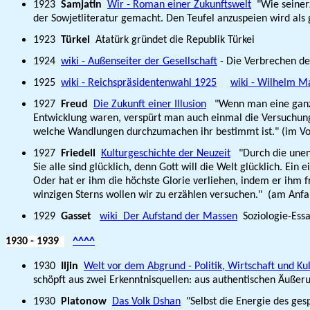
1923
Samjatin
Wir - Roman einer Zukunftswelt
"Wie seinerz
der Sowjetliteratur gemacht. Den Teufel anzuspeien wird als 
1923
Türkei
Atatürk gründet die Republik Türkei
1924
wiki - Außenseiter der Gesellschaft
- Die Verbrechen de
1925
wiki - Reichspräsidentenwahl 1925
wiki - Wilhelm M
1927
Freud
Die Zukunft einer Illusion
"Wenn man eine ganze 
Entwicklung waren, verspürt man auch einmal die Versuchung,
welche Wandlungen durchzumachen ihr bestimmt ist." (im Vo
1927
Friedell
Kulturgeschichte der Neuzeit
"Durch die unend
Sie alle sind glücklich, denn Gott will die Welt glücklich. Ei
Oder hat er ihm die höchste Glorie verliehen, indem er ihm fr
winzigen Sterns wollen wir zu erzählen versuchen." (am Anfa
1929
Gasset
wiki Der Aufstand der Massen
Soziologie-Ess
1930
- 1939
^^^^
1930
Iljin
Welt vor dem Abgrund - Politik, Wirtschaft und K
schöpft aus zwei Erkenntnisquellen: aus authentischen Äuße
1930
Platonow
Das Volk Dshan
"Selbst die Energie des gesp