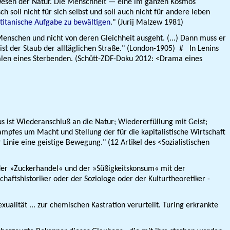
 Wesen der Natur. Die Menschheit — eine im ganzen Kosmos
soll nicht für sich selbst und soll auch nicht für andere leben
titanische Aufgabe zu bewältigen
." (Jurij Malzew 1981)
Menschen und nicht von deren Gleichheit ausgeht. (...) Dann muss er
 ist der Staub der alltäglichen Straße." (London-1905) # In Lenins
ualen eines Sterbenden. (Schütt-ZDF-Doku 2012: <Drama eines
s ist Wiederanschluß an die Natur; Wiedererfüllung mit Geist;
mpfes um Macht und Stellung der für die kapitalistische Wirtschaft
 Linie eine geistige Bewegung." (12 Artikel des <Sozialistischen
r »Zuckerhandel« und der »Süßigkeitskonsum« mit der
fts­historiker oder der Soziologe oder der Kultur­theoretiker -
ität ... zur chemischen Kastration verurteilt. Turing erkrankte