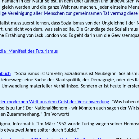
n — nämlich in der Natur selbst, in dem unerkannten und unbewußten
 gleich werden und die ganze Welt neu machen, jeder einzelne Mensch 
llige Vereinigung aller Menschen zur gemeinsamen Tat vermag diese 
alist muss zuerst lernen, dass Sozialismus von der Ungleichheit der 
t, und nicht von dem, was sein sollte. Die Grundlage des Sozialismus
eine Erzählung von Jack London vor. Es geht darin um die Gewissensq
dia Manifest des Futurismus
chbuch
"Sozialismus ist Umkehr; Sozialismus ist Neubeginn; Sozialismu
keineswegs eine Sache der Staatspolitik, der Demagogie, oder des Ka
e Umwandlung materieller Verhältnisse. Sondern er ist heute in erster
g der modernen Welt aus dem Geist der Verschwendung
"Was haben de
ts zu tun? Der National­ökonom - wir könnten auch sagen der Wirtscha
alen Zusammenhang." (im Vorwort)
gma, Informatik. "Im März 1952 wurde Turing wegen seiner Homosexual
 etwa zwei Jahre später durch Suizid."