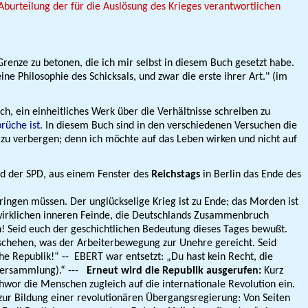
burteilung der für die Auslösung des Krieges verantwortlichen
enze zu betonen, die ich mir selbst in diesem Buch gesetzt habe.
ine Philosophie des Schicksals, und zwar die erste ihrer Art." (im
ch, ein einheitliches Werk über die Verhältnisse schreiben zu
rüche ist.
In diesem Buch sind in den verschiedenen Versuchen die
 zu verbergen; denn ich möchte auf das Leben wirken und nicht auf
ed der SPD, aus einem Fenster des
Reichstags
in Berlin das Ende des
ingen müssen. Der unglückselige Krieg ist zu Ende; das Morden ist
ie wirklichen inneren Feinde, die Deutschlands Zusammenbruch
en! Seid euch der geschichtlichen Bedeutung dieses Tages bewußt.
geschehen, was der Arbeiterbewegung zur Unehre gereicht. Seid
che Republik!“ --
EBERT
war entsetzt: „Du hast kein Recht, die
Versammlung).“ ---
Erneut wird die Republik ausgerufen:
Kurz
chwor die Menschen zugleich auf die internationale Revolution ein.
zur Bildung einer revolutionären Übergangsregierung: Von Seiten