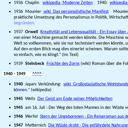
1936 Chaplin
wikipedia Moderne Zeiten
1940:
wikipedia
1936 Mounier
wiki Das personalistische Manifest
Mouniers 
praktische Umsetzung des Personalismus in Politik, Wirtschaf
begründen.
1937
Orwell
Kreativität und Lebensqualität - Ein Essay über 
von einer Maschine gemacht werden könnte. Die Maschine würde
Welt so vollkommen, wie sie nur technisiert werden könnte, u
Auf den ersten Blick mag dies einerlei scheinen. Warum sollt
so einfach, wie es klingt." (im Text)
1939
Steinbeck
Früchte des Zorns
(wiki) Roman über die Fo
1940
- 1949
^^^^
1940
Japan: Verkündung:
wiki Großostasiatische Wohlstand
können."
(wikipedia)
1945
Wells
Der Geist am Ende seiner Möglichkeiten
1945
am 16. Juli : Der Weg des toten Mannes in der Wüste 
1946
Werfel
Stern der Ungeborenen - Ein Reiseroman aus d
1947
Metternich
Die Wüste droht - Die gefährdete Nahrungs